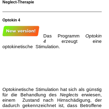
Neglect-Therapie
Optokin 4
Das Programm
Optokin
4
erzeugt eine
optokinetische Stimulation.
Bei der optischen
Stimulation werden auf einem Monitor Reize
dargeboten, die alle von einer Seite zur
anderen wandern.
Diese bewegten Reize
ziehen den Blick förmlich mit sich, genauso wie
die vorüberziehende Landschaft bei einem
Bahnreisenden, der aus dem Fenster schaut,
die Blicke mit sich zieht.
Optokinetische Stimulation hat sich als günstig
für die Behandlung des
Neglects
erwiesen,
einem Zustand nach Hirnschädigung, der
dadurch gekennzeichnet ist, dass Betroffene