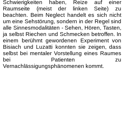
Schwierigkeiten haben, Reize auf einer
Raumseite (meist der linken Seite) zu
beachten. Beim Neglect handelt es sich nicht
um eine Sehstörung, sondern in der Regel sind
alle Sinnesmodalitäten - Sehen, Hören, Tasten,
ja selbst Riechen und Schmecken betroffen. In
einem berühmt gewordenen Experiment von
Bisiach und Luzatti konnten sie zeigen, dass
selbst bei mentaler Vorstellung eines Raumes
bei Patienten zu
Vernachlässigungsphänomenen kommt.
Neglect kommt besonders häufig bei
Schlaganfallpatienten vor und insbesondere
dann, wenn die rechte Gehirnhälfte betroffen
ist.
Mehrere Studien konnte zeigen, dass die
optokinetische Stimulation
zu einer
anhaltenden Verbesserung des
Neglectphänomens führen kann. (Siehe z.B.